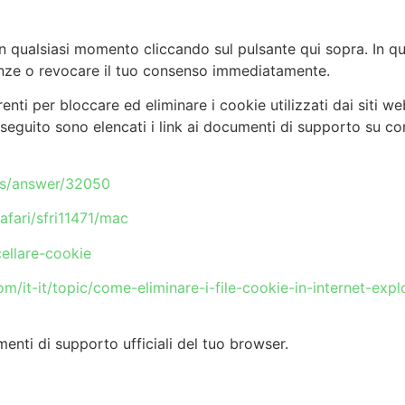
n qualsiasi momento cliccando sul pulsante qui sopra. In que
enze o revocare il tuo consenso immediatamente.
renti per bloccare ed eliminare i cookie utilizzati dai siti w
seguito sono elencati i link ai documenti di supporto su com
ts/answer/32050
afari/sfri11471/mac
cellare-cookie
com/it-it/topic/come-eliminare-i-file-cookie-in-internet-e
menti di supporto ufficiali del tuo browser.